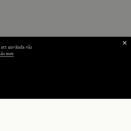
×
 att använda vår
Läs mer
NKTIONER