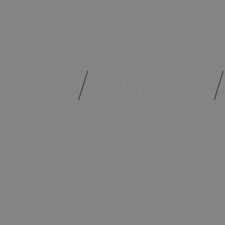
öcker
/
Om oss
/