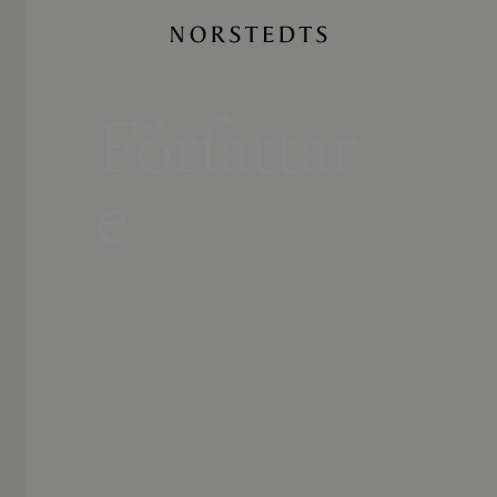
Författar
e