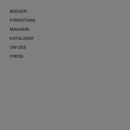
BÖCKER
FÖRFATTARE
MAGASIN
KATALOGER
OM OSS
PRESS
KONTAKTA OSS
HÅLLBARHET
MANUS