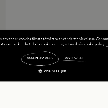
s använder
cookies
för att förbättra användarupplevelsen. Genom
ts samtycker du till alla cookies i enlighet med vår cookiepolicy.
ACCEPTERA ALLA
AVVISA ALLT
/
VISA DETALJER
IKT NÖDVÄNDIGT
PRESTANDA
INRIKTNING
FU
numerera på våra nyhetsbrev!
Strikt nödvändigt
Prestanda
Inriktning
Funktioner