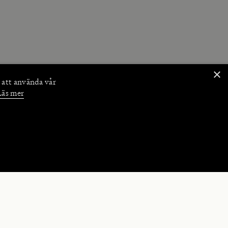
×
 att använda vår
Läs mer
NKTIONER