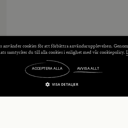
s använder
cookies
för att förbättra användarupplevelsen. Genom
ts samtycker du till alla cookies i enlighet med vår cookiepolicy.
ACCEPTERA ALLA
AVVISA ALLT
/
VISA DETALJER
IKT NÖDVÄNDIGT
PRESTANDA
INRIKTNING
FU
numerera på våra nyhetsbrev!
Strikt nödvändigt
Prestanda
Inriktning
Funktioner