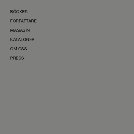
BÖCKER
FÖRFATTARE
MAGASIN
KATALOGER
OM OSS
PRESS
KONTAKTA OSS
HÅLLBARHET
MANUS