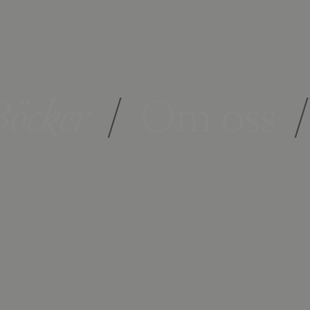
öcker
/
Om oss
/