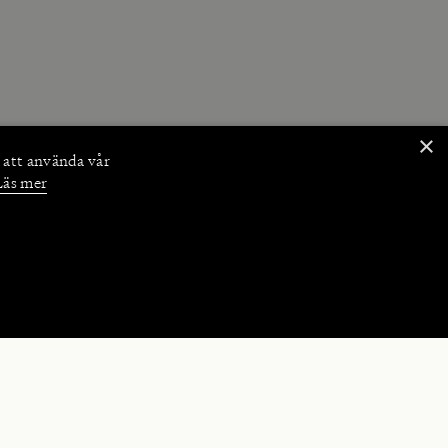
×
 att använda vår
Läs mer
NKTIONER