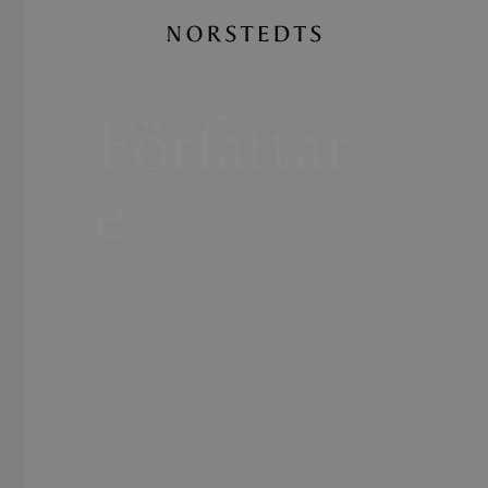
Författar
e