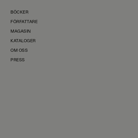
BÖCKER
FÖRFATTARE
MAGASIN
KATALOGER
OM OSS
PRESS
KONTAKTA OSS
HÅLLBARHET
MANUS