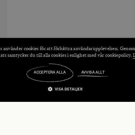
s använder
cookies
för att förbättra användarupplevelsen. Genom
ts samtycker du till alla cookies i enlighet med vår cookiepolicy.
ACCEPTERA ALLA
AVVISA ALLT
/
VISA DETALJER
IKT NÖDVÄNDIGT
PRESTANDA
INRIKTNING
FU
numerera på våra nyhetsbrev!
Strikt nödvändigt
Prestanda
Inriktning
Funktioner