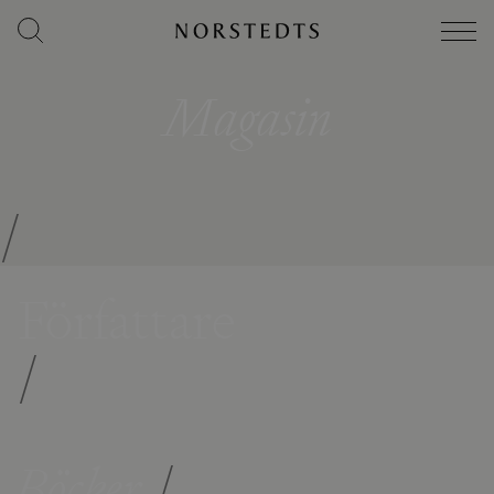
Magasin
/
Författare
/
Böcker
/