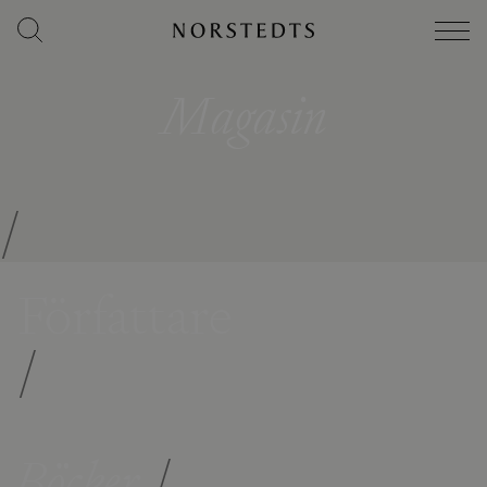
Magasin
/
Författare
/
Böcker
/