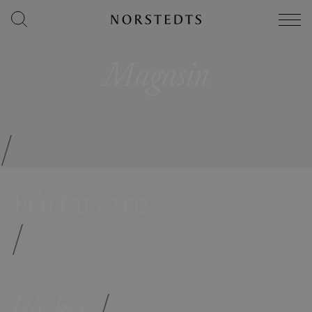
Magasin
/
Författare
/
Böcker
/