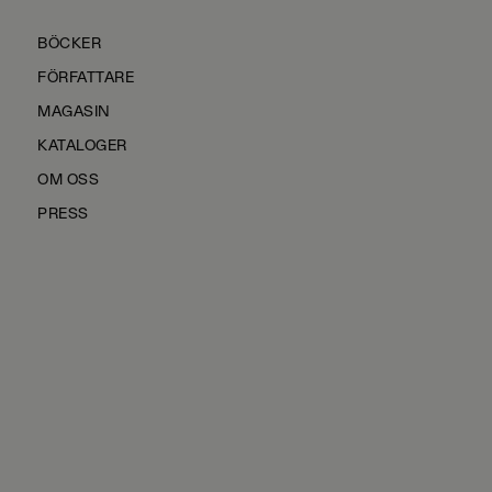
BÖCKER
FÖRFATTARE
MAGASIN
KATALOGER
OM OSS
PRESS
KONTAKTA OSS
HÅLLBARHET
MANUS