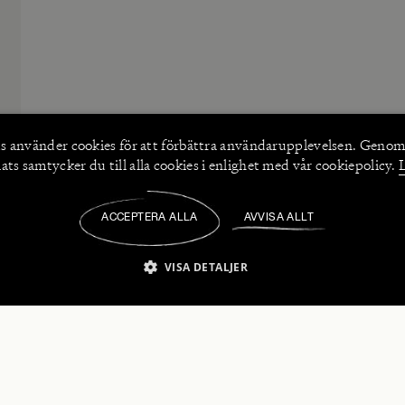
s använder
cookies
för att förbättra användarupplevelsen. Genom
ts samtycker du till alla cookies i enlighet med vår cookiepolicy.
ACCEPTERA ALLA
AVVISA ALLT
/
VISA DETALJER
IKT NÖDVÄNDIGT
PRESTANDA
INRIKTNING
FU
numerera på våra nyhetsbrev!
Strikt nödvändigt
Prestanda
Inriktning
Funktioner