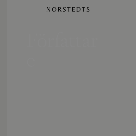
Författar
e