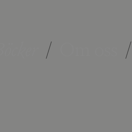
öcker
/
Om oss
/