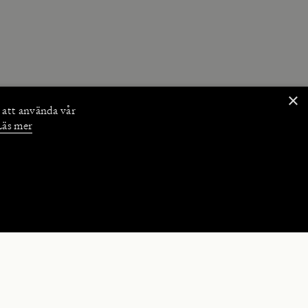
×
 att använda vår
Läs mer
NKTIONER