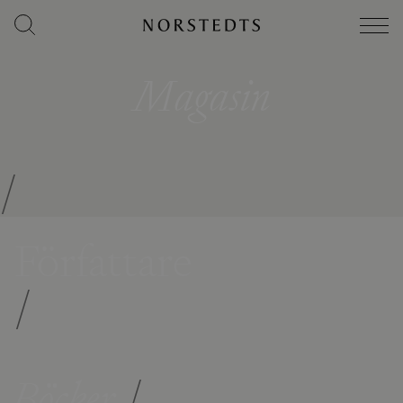
Magasin
/
Författare
/
Böcker
/