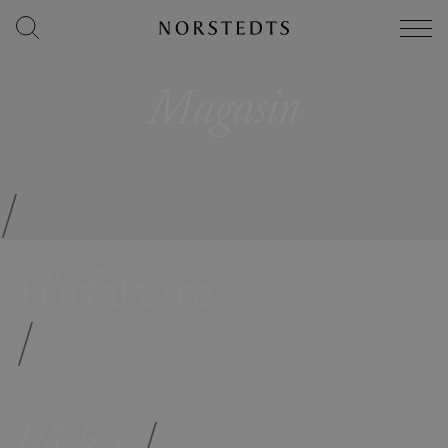
Magasin
/
Författare
/
Böcker
/