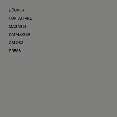
BÖCKER
FÖRFATTARE
MAGASIN
KATALOGER
OM OSS
PRESS
KONTAKTA OSS
HÅLLBARHET
MANUS