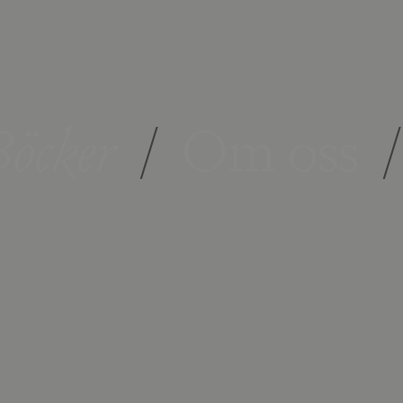
öcker
/
Om oss
/