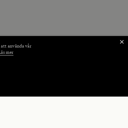
×
 att använda vår
Läs mer
NKTIONER