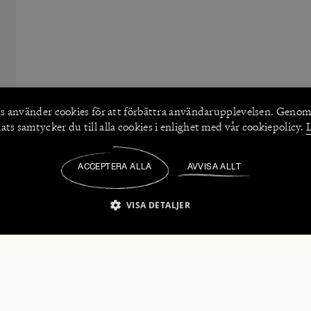
s använder
cookies
för att förbättra användarupplevelsen. Genom
ts samtycker du till alla cookies i enlighet med vår cookiepolicy.
ACCEPTERA ALLA
AVVISA ALLT
/
VISA DETALJER
IKT NÖDVÄNDIGT
PRESTANDA
INRIKTNING
FU
numerera på våra nyhetsbrev!
Strikt nödvändigt
Prestanda
Inriktning
Funktioner