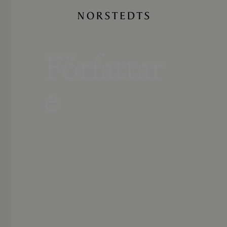
Författar
e