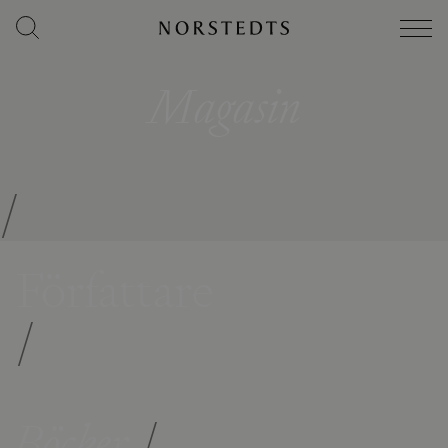
Magasin
/
Författare
/
Böcker
/