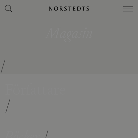
Magasin
/
Författare
/
Böcker
/