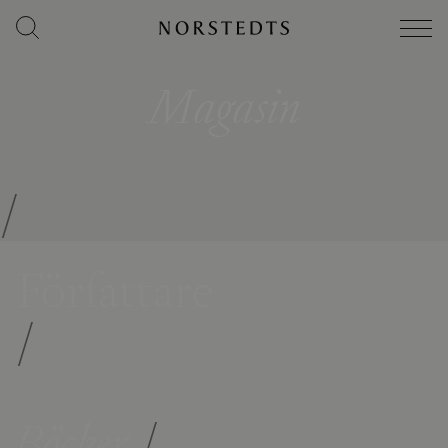
Magasin
/
Författare
/
Böcker
/