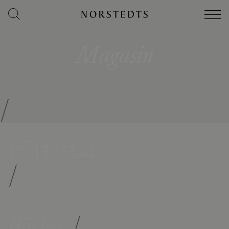
Magasin
/
Författare
/
Böcker
/