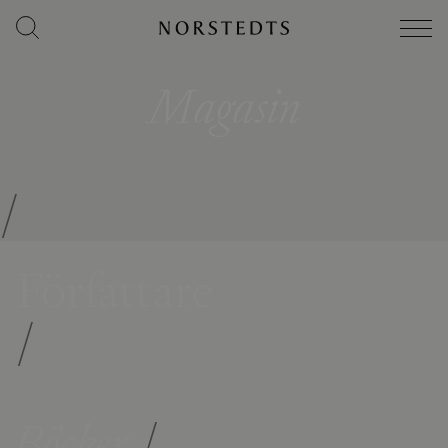
Magasin
/
Författare
/
Böcker
/