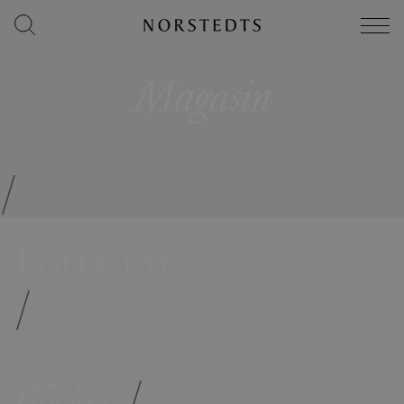
Magasin
/
Författare
/
Böcker
/