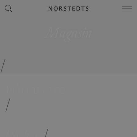
Magasin
/
Författare
/
Böcker
/