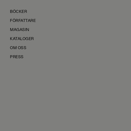
BÖCKER
FÖRFATTARE
MAGASIN
KATALOGER
OM OSS
PRESS
KONTAKTA OSS
HÅLLBARHET
MANUS