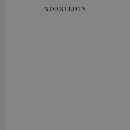
Författar
e