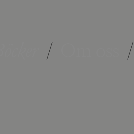
öcker
/
Om oss
/