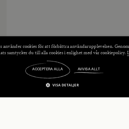
s använder
cookies
för att förbättra användarupplevelsen. Genom
ts samtycker du till alla cookies i enlighet med vår cookiepolicy.
ACCEPTERA ALLA
AVVISA ALLT
/
VISA DETALJER
IKT NÖDVÄNDIGT
PRESTANDA
INRIKTNING
FU
numerera på våra nyhetsbrev!
Strikt nödvändigt
Prestanda
Inriktning
Funktioner