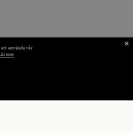
×
 att använda vår
Läs mer
NKTIONER