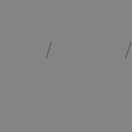
öcker
/
Om oss
/