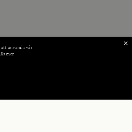
×
 att använda vår
Läs mer
NKTIONER