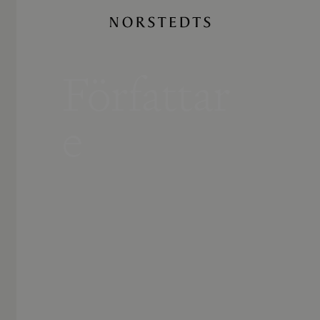
Författar
e