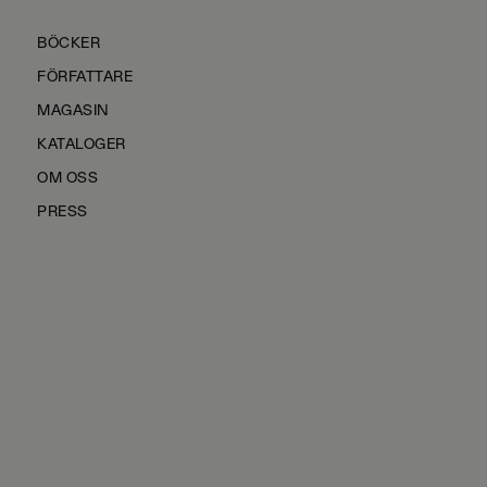
BÖCKER
FÖRFATTARE
MAGASIN
KATALOGER
OM OSS
PRESS
KONTAKTA OSS
HÅLLBARHET
MANUS