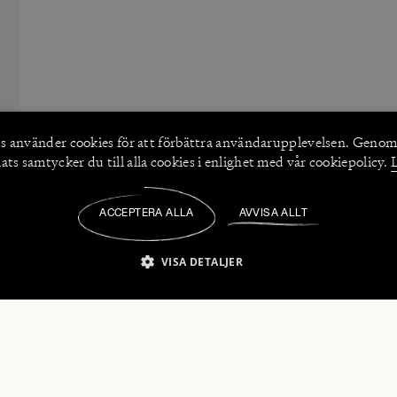
s använder
cookies
för att förbättra användarupplevelsen. Genom
ts samtycker du till alla cookies i enlighet med vår cookiepolicy.
ACCEPTERA ALLA
AVVISA ALLT
/
VISA DETALJER
IKT NÖDVÄNDIGT
PRESTANDA
INRIKTNING
FU
numerera på våra nyhetsbrev!
Strikt nödvändigt
Prestanda
Inriktning
Funktioner