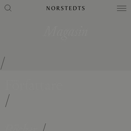
Magasin
/
Författare
/
Böcker
/