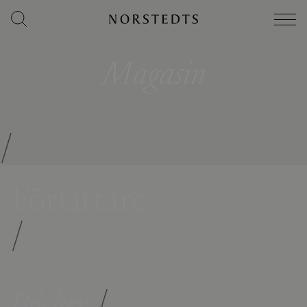
Magasin
/
Författare
/
Böcker
/