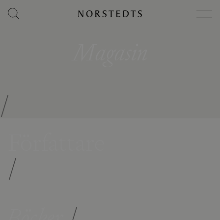
Magasin
/
Författare
/
Böcker
/