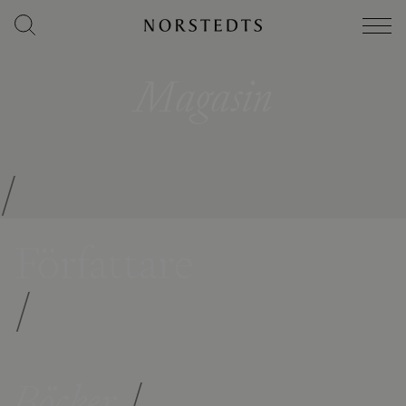
Magasin
/
Författare
/
Böcker
/