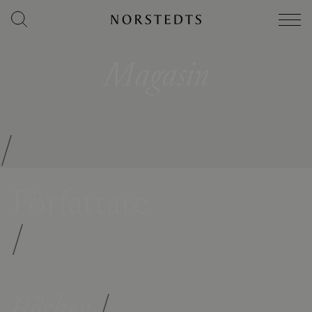
Magasin
/
Författare
/
Böcker
/