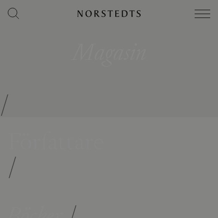
Magasin
/
Författare
/
Böcker
/