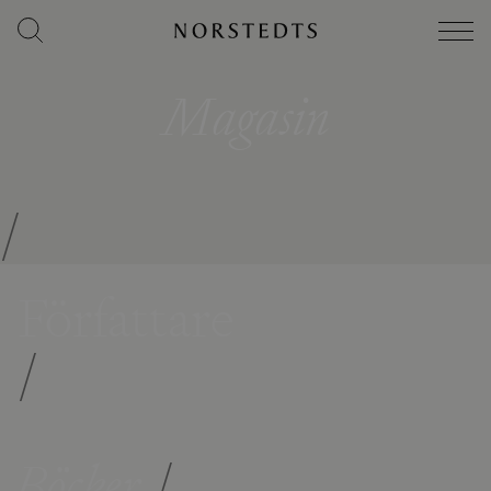
Magasin
/
Författare
/
Böcker
/