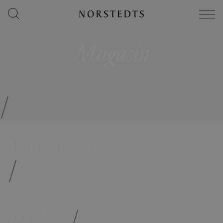
Magasin
/
Författare
/
Böcker
/