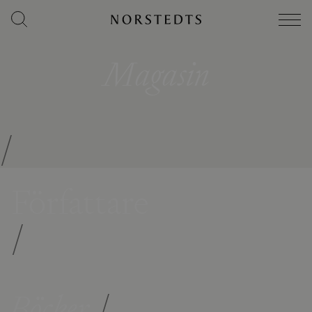
Magasin
/
Författare
/
Böcker
/