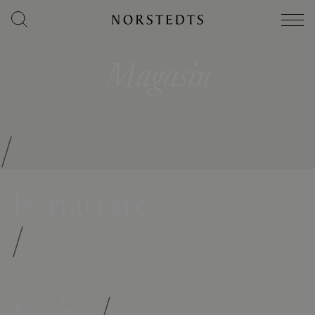
Magasin
/
Författare
/
Böcker
/