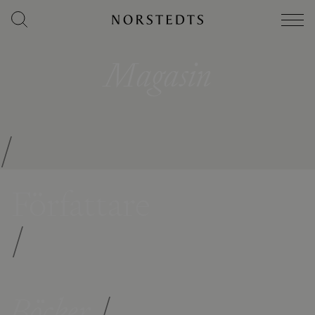
Magasin
/
Författare
/
Böcker
/