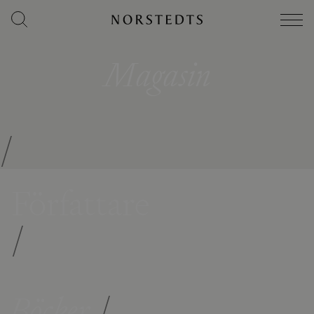
Magasin
/
Författare
/
Böcker
/