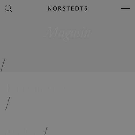
Magasin
/
Författare
/
Böcker
/