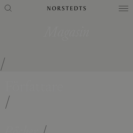
Magasin
/
Författare
/
Böcker
/