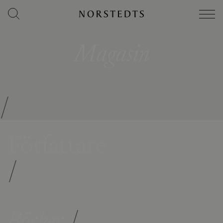
Magasin
/
Författare
/
Böcker
/