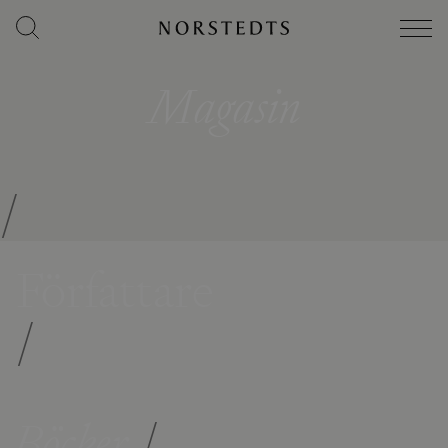
Magasin
/
Författare
/
Böcker
/