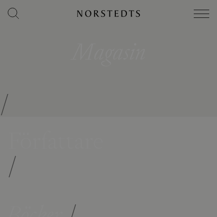
Magasin
/
Författare
/
Böcker
/