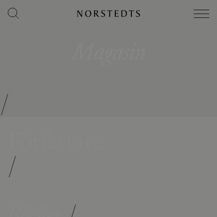
Magasin
/
Författare
/
Böcker
/