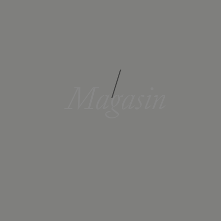
/
Magasin