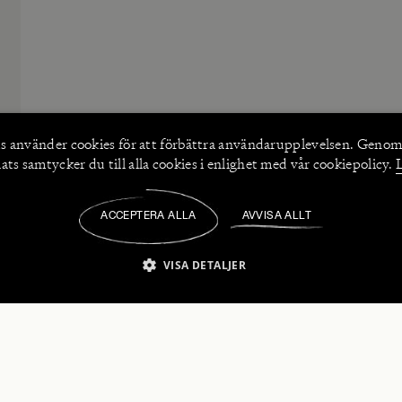
s använder
cookies
för att förbättra användarupplevelsen. Genom
ts samtycker du till alla cookies i enlighet med vår cookiepolicy.
ACCEPTERA ALLA
AVVISA ALLT
/
VISA DETALJER
IKT NÖDVÄNDIGT
PRESTANDA
INRIKTNING
FU
numerera på våra nyhetsbrev!
Strikt nödvändigt
Prestanda
Inriktning
Funktioner