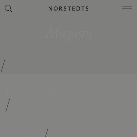
Magasin
/
Författare
/
Böcker
/