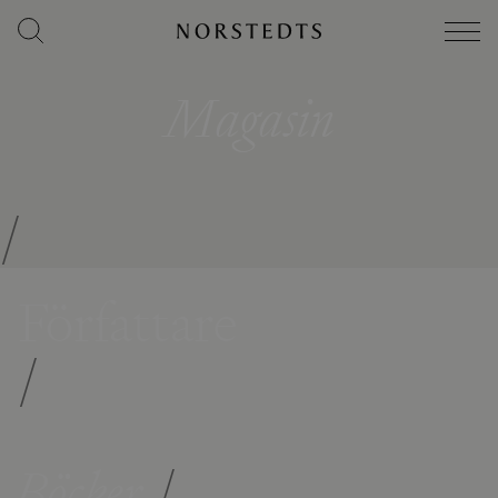
Magasin
/
Författare
/
Böcker
/