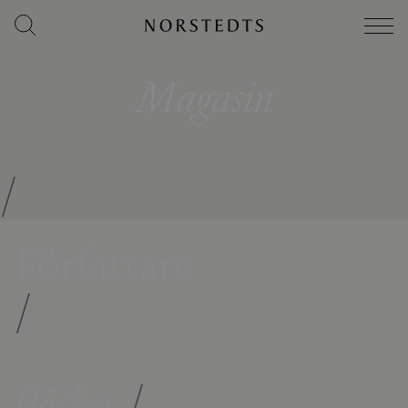
Magasin
/
Författare
/
Böcker
/