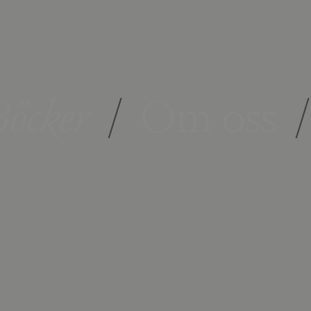
öcker
/
Om oss
/