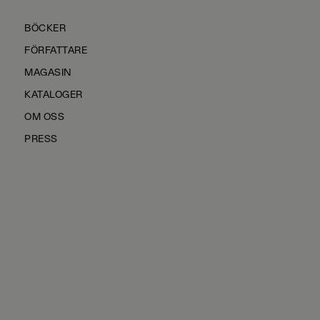
BÖCKER
FÖRFATTARE
MAGASIN
KATALOGER
OM OSS
PRESS
KONTAKTA OSS
HÅLLBARHET
MANUS