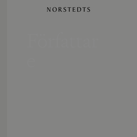
Författar
e