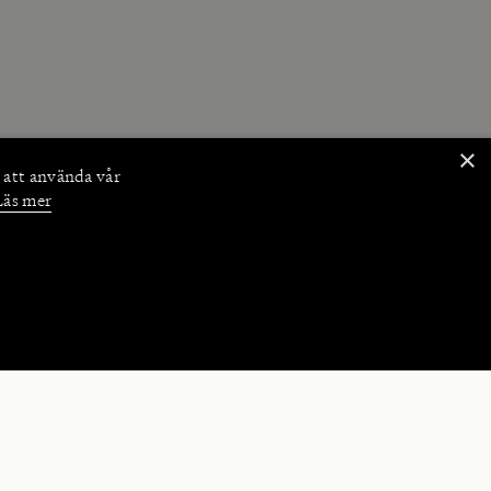
×
 att använda vår
Läs mer
NKTIONER