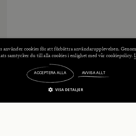
s använder
cookies
för att förbättra användarupplevelsen. Genom
ts samtycker du till alla cookies i enlighet med vår cookiepolicy.
ACCEPTERA ALLA
AVVISA ALLT
/
VISA DETALJER
IKT NÖDVÄNDIGT
PRESTANDA
INRIKTNING
FU
numerera på våra nyhetsbrev!
Strikt nödvändigt
Prestanda
Inriktning
Funktioner