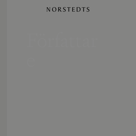
Författar
e