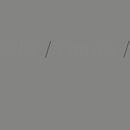
öcker
/
Om oss
/