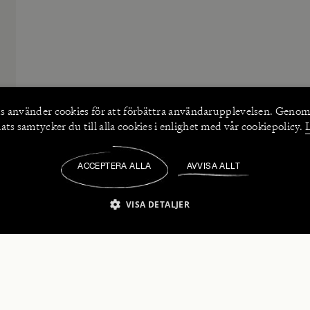
s använder
cookies
för att förbättra användarupplevelsen. Genom
ts samtycker du till alla cookies i enlighet med vår cookiepolicy.
ACCEPTERA ALLA
AVVISA ALLT
/
VISA DETALJER
IKT NÖDVÄNDIGT
PRESTANDA
INRIKTNING
FU
numerera på våra nyhetsbrev!
Strikt nödvändigt
Prestanda
Inriktning
Funktioner