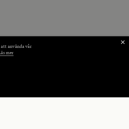
×
 att använda vår
Läs mer
NKTIONER