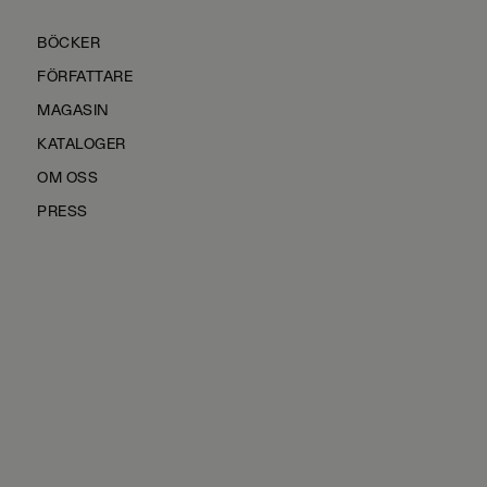
BÖCKER
FÖRFATTARE
MAGASIN
KATALOGER
OM OSS
PRESS
KONTAKTA OSS
HÅLLBARHET
MANUS