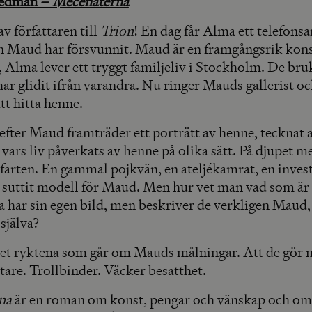
Hedman –
Mecenaterna
 författaren till
Trion
! En dag får Alma ett telefonsa
 Maud har försvunnit. Maud är en framgångsrik kons
, Alma lever ett tryggt familjeliv i Stockholm. De bru
ar glidit ifrån varandra. Nu ringer Mauds gallerist o
tt hitta henne.
efter Maud framträder ett porträtt av henne, tecknat 
ars liv påverkats av henne på olika sätt. På djupet m
ifarten. En gammal pojkvän, en ateljékamrat, en invest
suttit modell för Maud. Men hur vet man vad som är
 har sin egen bild, men beskriver de verkligen Maud, 
 själva?
det ryktena som går om Mauds målningar. Att de gör
tare. Trollbinder. Väcker besatthet.
na
är en roman om konst, pengar och vänskap och om