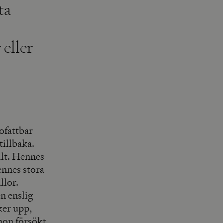
ta
eller
ofattbar
tillbaka.
llt. Hennes
ennes stora
llor.
n enslig
ker upp,
 hon försökt