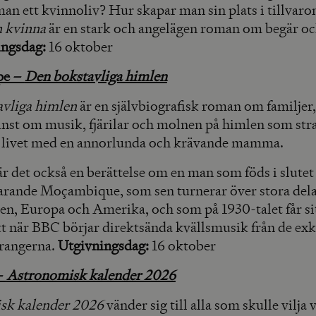
man ett kvinnoliv? Hur skapar man sin plats i tillvar
n kvinna
är en stark och angelägen roman om begär oc
ingsdag:
16 oktober
pe –
Den bokstavliga himlen
vliga himlen
är en självbiografisk roman om familjer
inst om musik, fjärilar och molnen på himlen som stra
a livet med en annorlunda och krävande mamma.
r det också en berättelse om en man som föds i slutet
uvarande Moçambique, som sen turnerar över stora dela
en, Europa och Amerika, och som på 1930-talet får sit
 när BBC börjar direktsända kvällsmusik från de exk
rangerna.
Utgivningsdag:
16 oktober
–
Astronomisk kalender 2026
sk kalender 2026
vänder sig till alla som skulle vilja