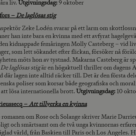
våra liv.
Utgivningsdag:
9 oktober
fors –
De laglösas stig
nspektör Zeke Lodén svarar på ett larm om skottlossn
er han inte bara en kvinna med ett avfyrat hagelgevär
 den kidnappade femåringen Molly Casteberg – vid li
er, som lett sökandet efter flickan, försöker nå förä
yheten möts hon av tystnad. Makarna Casteberg är sp
.
De laglösas stig
är en högaktuell thriller om dagens
d där lagen inte alltid räcker till. Det är den första del
venska poliser som korsar både geografiska och moral
 att lösa internationella brott.
Utgivningsdag:
10 okto
rieussecq –
Att tillverka en kvinna
de romanen om Rose och Solange skriver Marie Darrie
oligt och smärtsamt om de två unga kvinnornas erfaren
glad värld, från Baskien till Paris och Los Angeles. 