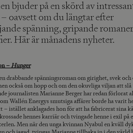
n bjuder på en skörd av intressan
– oavsett om du längtar efter
jande spänning, gripande romaner 
fier. Här är månadens nyheter.
on –
Hunger
en drabbande spänningsroman om girighet, svek och 
en också om hopp och om den okuvliga viljan att slå 
de journalisten Marianne Berger har redan förlorat a
 om Wallén Energys smutsiga affärer borde ha varit h
– istället anklagades hon för att ha fabricerat sina kä
rossade hennes karriär och tvingade henne i exil på e
terlen. Men när den unga kvinnan Nyabul en kväll dy
n och jagad, tvingas Marianne tillbaka in i den värld