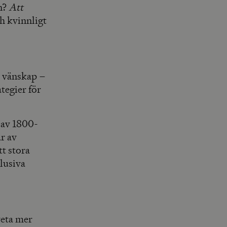
on?
Att
h kvinnligt
, vänskap –
tegier för
 av 1800-
r av
t stora
lusiva
 veta mer