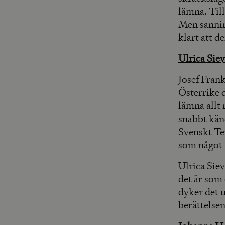
lämna. Til
Men sanning
klart att de
Ulrica Sie
Josef Fran
Österrike 
lämna allt
snabbt kän
Svenskt Ten
som något 
Ulrica Siev
det är som
dyker det u
berättelse