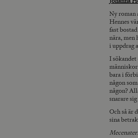
Johanna 
Ny roman av
Hennes vän
fast bostad
nära, men h
i uppdrag a
I sökandet 
människor v
bara i förb
någon som 
någon? Alla
snarare sig
Och så är 
sina betrak
Mecenater