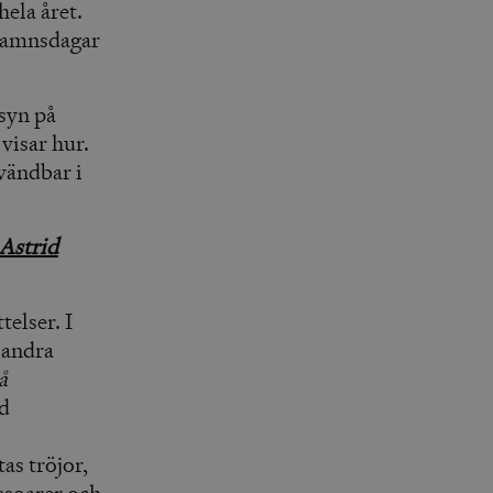
ela året.
namnsdagar
 syn på
visar hur.
vändbar i
 Astrid
elser. I
 andra
å
id
as tröjor,