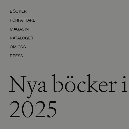
BÖCKER
FÖRFATTARE
MAGASIN
KATALOGER
OM OSS
PRESS
Nya böcker i
KONTAKTA OSS
HÅLLBARHET
MANUS
2025