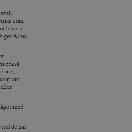
mtal.
tnär utan
kade vara
ch ger Alma
av
en också
erare,
 sant om
eller
 något med
 vad de har