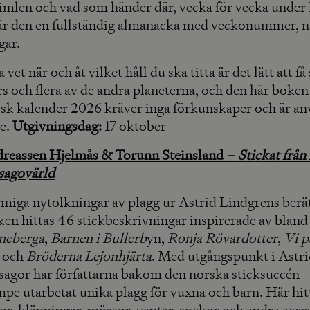
imlen och vad som händer där, vecka för vecka under h
är den en fullständig almanacka med veckonummer, 
gar.
vet när och åt vilket håll du ska titta är det lätt att få
 och flera av de andra planeterna, och den här boken 
k kalender 2026 kräver inga förkunskaper och är an
ge.
Utgivningsdag:
17 oktober
reassen Hjelmås & Torunn Steinsland –
Stickat från
sagovärld
miga nytolkningar av plagg ur Astrid Lindgrens berätt
ken hittas 46 stickbeskrivningar inspirerade av bland
neberga
,
Barnen i Bullerb
yn,
Ronja Rövardotter
,
Vi p
n
och
Bröderna Lejonhjärta
. Med utgångspunkt i Astr
sagor har författarna bakom den norska sticksuccén
e utarbetat unika plagg för vuxna och barn. Här hitt