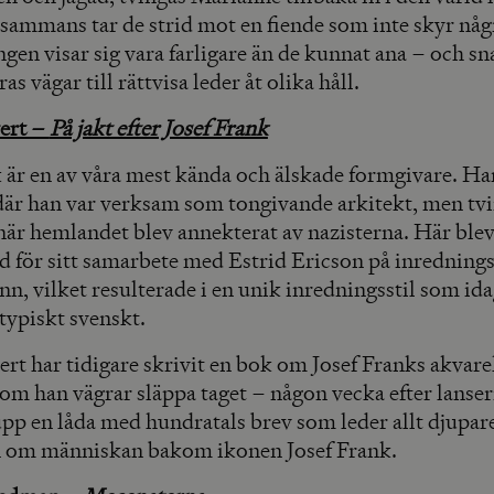
lsammans tar de strid mot en fiende som inte skyr någ
en visar sig vara farligare än de kunnat ana – och sna
ras vägar till rättvisa leder åt olika håll.
vert –
På jakt efter Josef Frank
k är en av våra mest kända och älskade formgivare. Ha
där han var verksam som tongivande arkitekt, men tv
 när hemlandet blev annekterat av nazisterna. Här ble
d för sitt samarbete med Estrid Ericson på inredning
n, vilket resulterade i en unik inredningsstil som id
typiskt svenskt.
ert har tidigare skrivit en bok om Josef Franks akvare
 om han vägrar släppa taget – någon vecka efter lanse
pp en låda med hundratals brev som leder allt djupare
n om människan bakom ikonen Josef Frank.