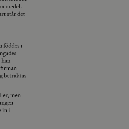
ra medel.
rt står det
n föddes i
ingades
v han
sfirman
ag betraktas
ller, men
ringen
 in i