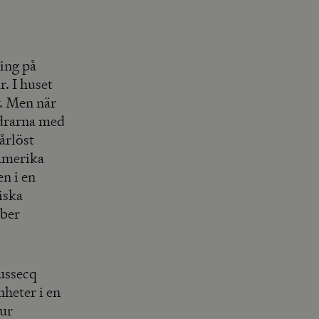
ing på
. I huset
v. Men när
ldrarna med
årlöst
 Amerika
en i en
iska
ber
ussecq
heter i en
Hur