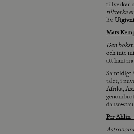
tillverkar 
tillverka e
liv.
Utgivn
Mats Kem
Den boksta
och inte m
att hanter
Samtidigt ä
talet, i n
Afrika, Asi
genombrott
dansrestau
Per Ahlin 
Astronomi