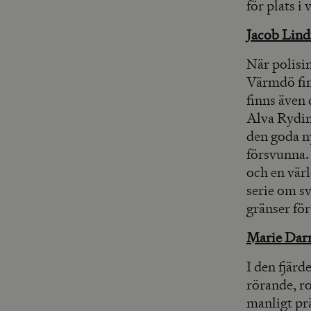
för plats i 
Jacob Lind
När polisi
Värmdö finn
finns även
Alva Ryding
den goda n
försvunna
och en värl
serie om s
gränser för
Marie Dar
I den fjär
rörande, r
manligt prä