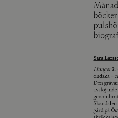
Månade
böcker 
pulshö
biogra
Sara Larss
Hunger
är 
ondska – m
Den grävan
avslöjande
genombrott 
Skandalen k
gård på Ös
skräckslage