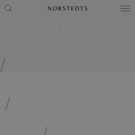
Magasin
/
Författare
/
Böcker
/