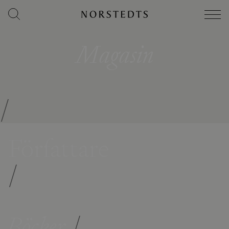
Magasin
/
Författare
/
Böcker
/