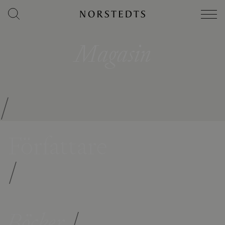
Magasin
/
Författare
/
Böcker
/