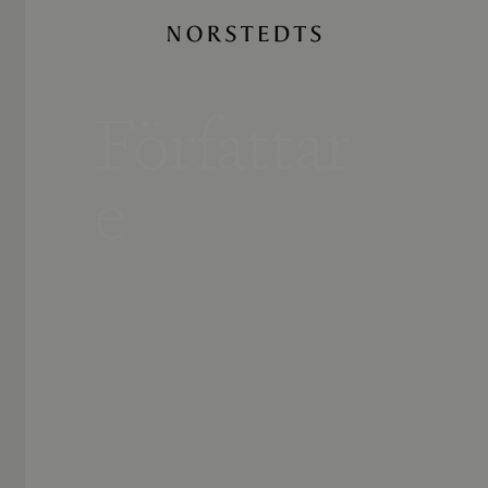
Författar
e