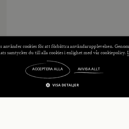
s använder
cookies
för att förbättra användarupplevelsen. Genom
ts samtycker du till alla cookies i enlighet med vår cookiepolicy.
ACCEPTERA ALLA
AVVISA ALLT
/
VISA DETALJER
IKT NÖDVÄNDIGT
PRESTANDA
INRIKTNING
FU
numerera på våra nyhetsbrev!
Strikt nödvändigt
Prestanda
Inriktning
Funktioner