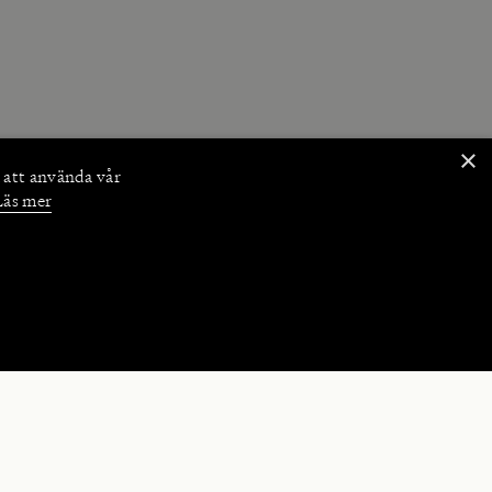
×
 att använda vår
Läs mer
NKTIONER