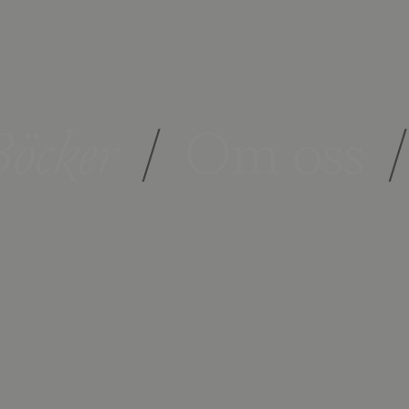
öcker
/
Om oss
/