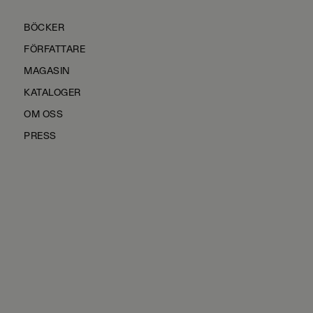
BÖCKER
FÖRFATTARE
MAGASIN
KATALOGER
OM OSS
PRESS
KONTAKTA OSS
HÅLLBARHET
MANUS