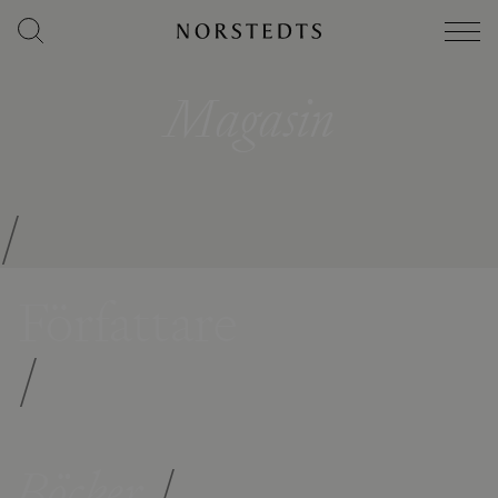
Magasin
/
Författare
/
Böcker
/