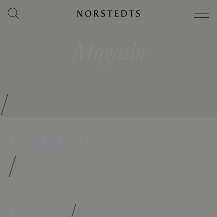
Magasin
/
Författare
/
Böcker
/